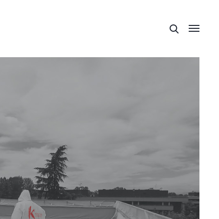
bilización,
ientos