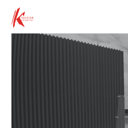
So
pa
ind