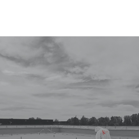
luciones en impermea
vimentos y revestim
ustriales