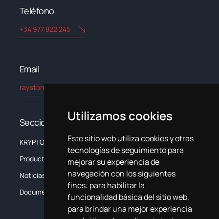
Teléfono
+34 977 822 245
Email​
rayston@kryptonchemical.com
Utilizamos cookies
Secciones
Este sitio web utiliza cookies y otras
KRYPTON
La Empresa
tecnologías de seguimiento para
Productos
Sistemas
mejorar su experiencia de
navegación con los siguientes
Noticias
Formación
fines:
para habilitar la
Documentación
Contacta
funcionalidad básica del sitio web
,
para brindar una mejor experiencia