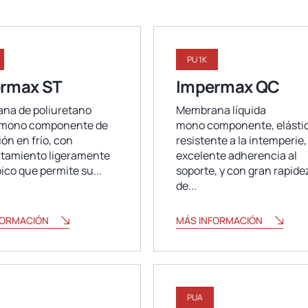
PU 1K
rmax ST
Impermax QC
na de poliuretano
Membrana líquida
a mono componente de
mono componente, elástic
ión en frío, con
resistente a la intemperie,
tamiento ligeramente
excelente adherencia al
pico que permite su...
soporte, y con gran rapide
de...
FORMACIÓN
MÁS INFORMACIÓN
PUA