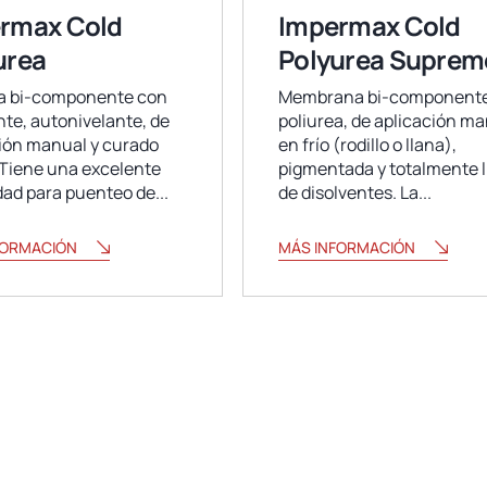
rmax Cold
Impermax Cold
urea
Polyurea Suprem
ea bi-componente con
Membrana bi-componente
nte, autonivelante, de
poliurea, de aplicación m
ión manual y curado
en frío (rodillo o llana),
 Tiene una excelente
pigmentada y totalmente l
ad para puenteo de...
de disolventes. La...
FORMACIÓN
MÁS INFORMACIÓN