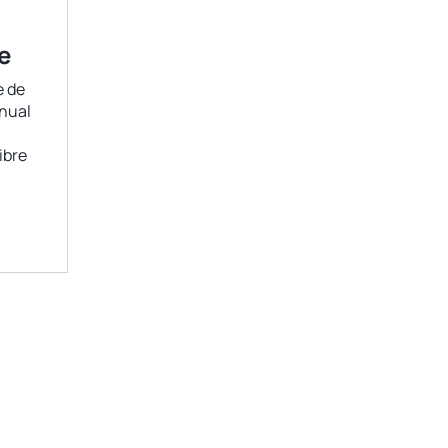
e
 de
anual
ibre