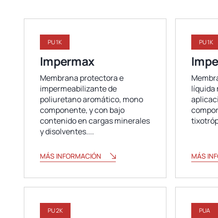
PU 1K
PU 1K
Impermax
Impe
Membrana protectora e
Membra
impermeabilizante de
líquid
poliuretano aromático, mono
aplicac
componente, y con bajo
compor
contenido en cargas minerales
tixotró
y disolventes....
MÁS INFORMACIÓN
MÁS IN
PU 2K
PUA