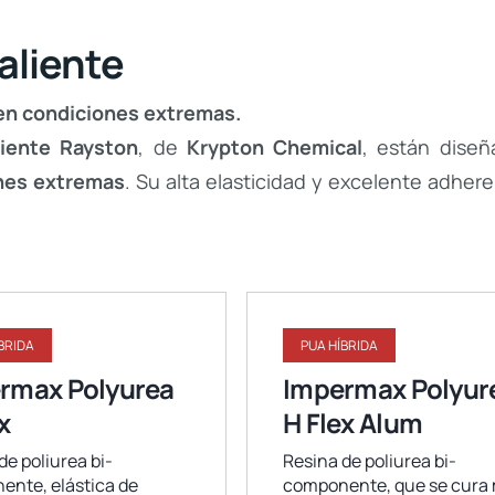
aliente
 en condiciones extremas.
liente Rayston
, de
Krypton Chemical
, están diseñ
ones extremas
. Su alta elasticidad y excelente adhe
BRIDA
PUA HÍBRIDA
rmax Polyurea
Impermax Polyur
x
H Flex Alum
de poliurea bi-
Resina de poliurea bi-
nte, elástica de
componente, que se cura