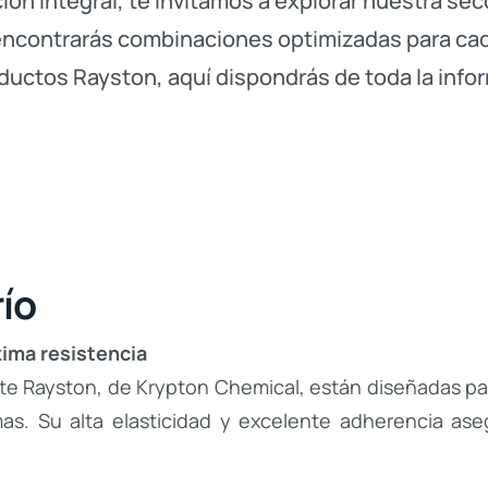
ión integral, te invitamos a explorar nuestra se
ncontrarás combinaciones optimizadas para cad
uctos Rayston, aquí dispondrás de toda la info
ío
xima resistencia
te Rayston, de Krypton Chemical, están diseñadas pa
as. Su alta elasticidad y excelente adherencia as