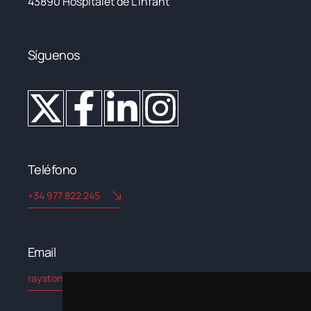
43890 Hospitalet de L’Infant
Síguenos
Teléfono
+34 977 822 245
Email​
rayston@kryptonchemical.com