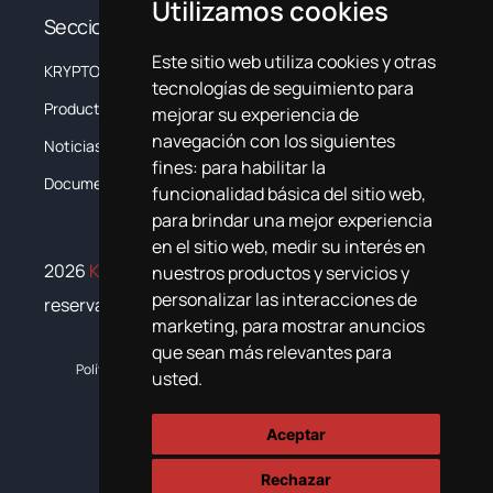
Utilizamos cookies
Secciones
Este sitio web utiliza cookies y otras
KRYPTON
La Empresa
tecnologías de seguimiento para
Productos
Sistemas
mejorar su experiencia de
navegación con los siguientes
Noticias
Formación
fines:
para habilitar la
Documentación
Contacta
funcionalidad básica del sitio web
,
para brindar una mejor experiencia
en el sitio web
,
medir su interés en
2026
Krypton Chemical
. Todos los derechos
nuestros productos y servicios y
personalizar las interacciones de
reservados
marketing
,
para mostrar anuncios
que sean más relevantes para
Política de cookies
Política de privacidad
Plan de igualdad
usted
.
Aceptar
Rechazar