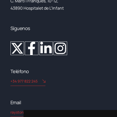
C. Martí i Franqués, 10-12,
43890 Hospitalet de L’Infant
Síguenos
Teléfono
+34 977 822 245
Email​
rayston@kryptonchemical.com