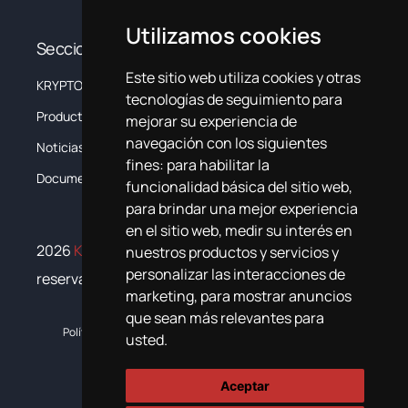
Utilizamos cookies
Secciones
Este sitio web utiliza cookies y otras
KRYPTON
La Empresa
tecnologías de seguimiento para
Productos
Sistemas
mejorar su experiencia de
navegación con los siguientes
Noticias
Formación
fines:
para habilitar la
Documentación
Contacta
funcionalidad básica del sitio web
,
para brindar una mejor experiencia
en el sitio web
,
medir su interés en
2026
Krypton Chemical
. Todos los derechos
nuestros productos y servicios y
personalizar las interacciones de
reservados
marketing
,
para mostrar anuncios
que sean más relevantes para
Política de cookies
Política de privacidad
Plan de igualdad
usted
.
Aceptar