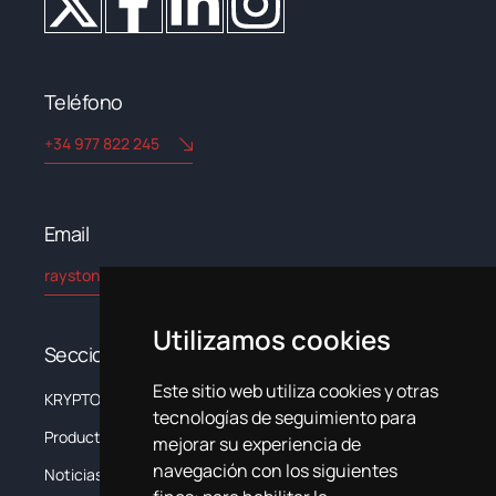
Teléfono
+34 977 822 245
Email​
rayston@kryptonchemical.com
Utilizamos cookies
Secciones
Este sitio web utiliza cookies y otras
KRYPTON
La Empresa
tecnologías de seguimiento para
Productos
Sistemas
mejorar su experiencia de
navegación con los siguientes
Noticias
Formación