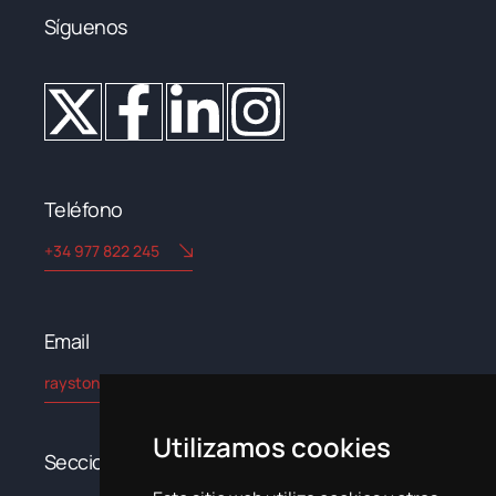
Síguenos
Teléfono
+34 977 822 245
Email​
rayston@kryptonchemical.com
Utilizamos cookies
Secciones