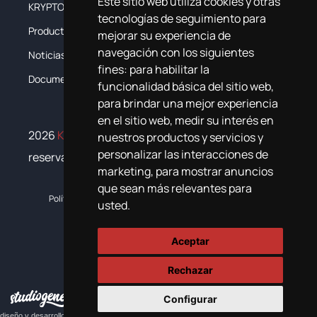
Este sitio web utiliza cookies y otras
KRYPTON
La Empresa
tecnologías de seguimiento para
Productos
Sistemas
mejorar su experiencia de
navegación con los siguientes
Noticias
Formación
fines:
para habilitar la
Documentación
Contacta
funcionalidad básica del sitio web
,
para brindar una mejor experiencia
en el sitio web
,
medir su interés en
2026
Krypton Chemical
. Todos los derechos
nuestros productos y servicios y
personalizar las interacciones de
reservados
marketing
,
para mostrar anuncios
que sean más relevantes para
Política de cookies
Política de privacidad
Plan de igualdad
usted
.
Aceptar
Rechazar
Configurar