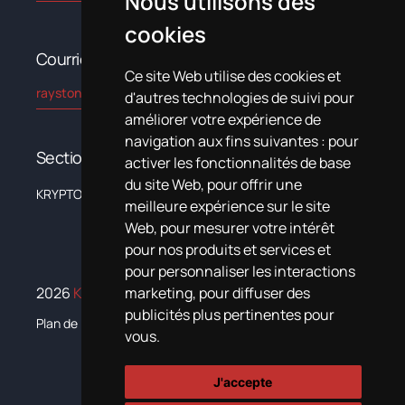
Nous utilisons des
cookies
Courriel
Ce site Web utilise des cookies et
rayston@kryptonchemical.com
d'autres technologies de suivi pour
améliorer votre expérience de
navigation aux fins suivantes :
pour
Sections
activer les fonctionnalités de base
du site Web
,
pour offrir une
KRYPTON
L’entreprise
Systèmes
Nouvelles
Formation
Documentat
meilleure expérience sur le site
Web
,
pour mesurer votre intérêt
pour nos produits et services et
pour personnaliser les interactions
marketing
,
pour diffuser des
2026
Krypton Chemical.
Tous droits réservés
publicités plus pertinentes pour
Plan de igualdad
vous
.
J'accepte