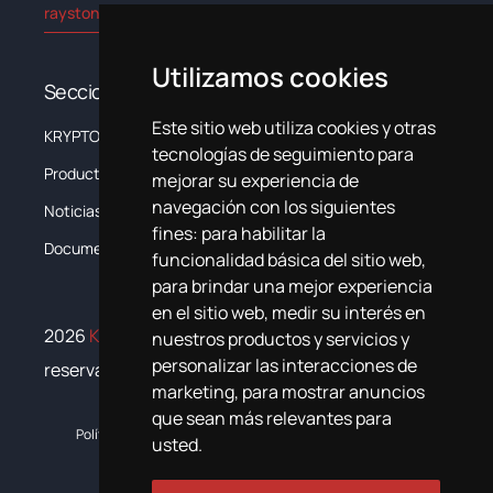
rayston@kryptonchemical.com
Utilizamos cookies
Secciones
Este sitio web utiliza cookies y otras
KRYPTON
La Empresa
tecnologías de seguimiento para
Productos
Sistemas
mejorar su experiencia de
navegación con los siguientes
Noticias
Formación
fines:
para habilitar la
Documentación
Contacta
funcionalidad básica del sitio web
,
para brindar una mejor experiencia
en el sitio web
,
medir su interés en
2026
Krypton Chemical
. Todos los derechos
nuestros productos y servicios y
personalizar las interacciones de
reservados
marketing
,
para mostrar anuncios
que sean más relevantes para
Política de cookies
Política de privacidad
Plan de igualdad
usted
.