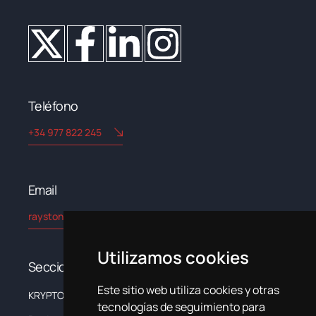
Teléfono
+34 977 822 245
Email​
rayston@kryptonchemical.com
Utilizamos cookies
Secciones
Este sitio web utiliza cookies y otras
KRYPTON
La Empresa
tecnologías de seguimiento para