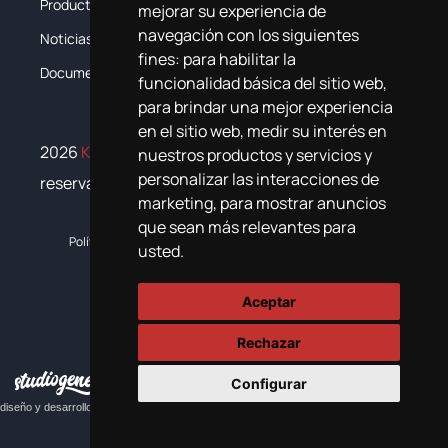
Productos
Sistemas
mejorar su experiencia de
navegación con los siguientes
Noticias
Formación
fines:
para habilitar la
Documentación
Contacta
funcionalidad básica del sitio web
,
para brindar una mejor experiencia
en el sitio web
,
medir su interés en
2026
Krypton Chemical
. Todos los derechos
nuestros productos y servicios y
personalizar las interacciones de
reservados
marketing
,
para mostrar anuncios
que sean más relevantes para
Política de cookies
Política de privacidad
Plan de igualdad
usted
.
Aceptar
Rechazar
Configurar