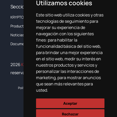
Utilizamos cookies
Secciones
Este sitio web utiliza cookies y otras
KRYPTON
La Empresa
tecnologías de seguimiento para
Productos
Sistemas
mejorar su experiencia de
navegación con los siguientes
Noticias
Formación
fines:
para habilitar la
Documentación
Contacta
funcionalidad básica del sitio web
,
para brindar una mejor experiencia
en el sitio web
,
medir su interés en
2026
Krypton Chemical
. Todos los derechos
nuestros productos y servicios y
personalizar las interacciones de
reservados
marketing
,
para mostrar anuncios
que sean más relevantes para
Política de cookies
Política de privacidad
Plan de igualdad
usted
.
Aceptar
Rechazar