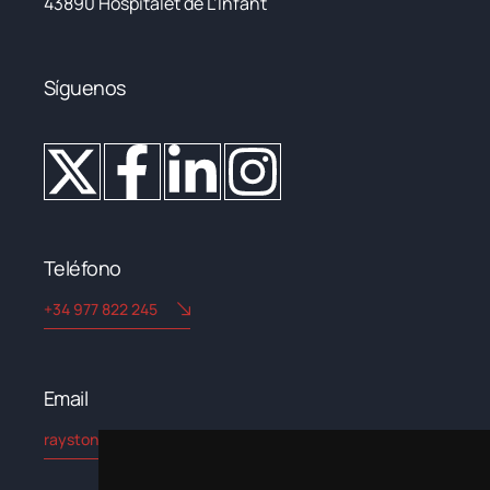
43890 Hospitalet de L’Infant
Síguenos
Teléfono
+34 977 822 245
Email​
rayston@kryptonchemical.com