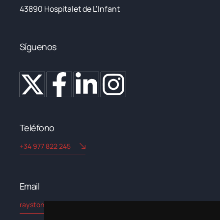
43890 Hospitalet de L’Infant
Síguenos
Teléfono
+34 977 822 245
Email​
rayston@kryptonchemical.com