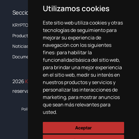
Utilizamos cookies
Secciones
Este sitio web utiliza cookies y otras
KRYPTON
La Empresa
tecnologías de seguimiento para
Productos
Sistemas
mejorar su experiencia de
navegación con los siguientes
Noticias
Formación
fines:
para habilitar la
Documentación
Contacta
funcionalidad básica del sitio web
,
para brindar una mejor experiencia
en el sitio web
,
medir su interés en
2026
Krypton Chemical
. Todos los derechos
nuestros productos y servicios y
personalizar las interacciones de
reservados
marketing
,
para mostrar anuncios
que sean más relevantes para
Política de cookies
Política de privacidad
Plan de igualdad
usted
.
Aceptar