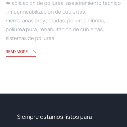
aplicación de poliurea
,
asesoramiento técnico
,
impermeabilización de cubiertas
,
membranas proyectadas
,
poliurea híbrida
,
poliurea pura
,
rehabilitación de cubiertas
,
sistemas de poliurea
READ MORE
Siempre estamos listos para