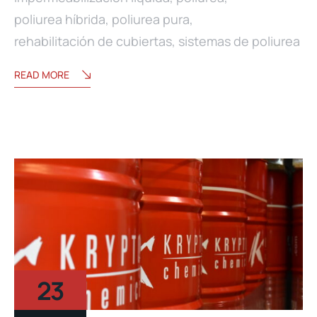
poliurea híbrida
,
poliurea pura
,
rehabilitación de cubiertas
,
sistemas de poliurea
READ MORE
23