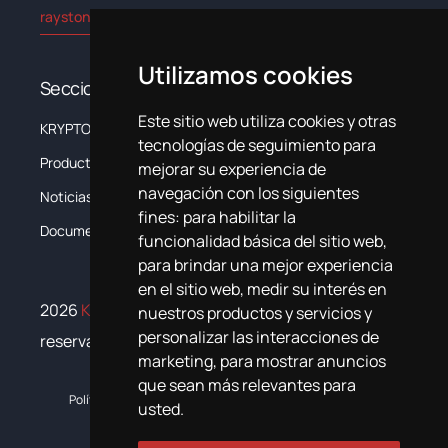
rayston@kryptonchemical.com
Utilizamos cookies
Secciones
Este sitio web utiliza cookies y otras
KRYPTON
La Empresa
tecnologías de seguimiento para
Productos
Sistemas
mejorar su experiencia de
navegación con los siguientes
Noticias
Formación
fines:
para habilitar la
Documentación
Contacta
funcionalidad básica del sitio web
,
para brindar una mejor experiencia
en el sitio web
,
medir su interés en
2026
Krypton Chemical
. Todos los derechos
nuestros productos y servicios y
personalizar las interacciones de
reservados
marketing
,
para mostrar anuncios
que sean más relevantes para
Política de cookies
Política de privacidad
Plan de igualdad
usted
.