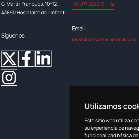
C. Martí i Franqués, 10-12,
+34 977 822 245
43890 Hospitalet de L’Infant
Email​
Síguenos
rayston@kryptonchemical.com
Utilizamos coo
Este sitio web utiliza c
su experiencia de naveg
Política de cookies
Política 
funcionalidad básica del