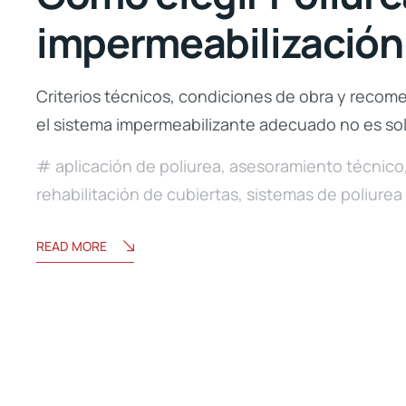
impermeabilización
Criterios técnicos, condiciones de obra y recome
el sistema impermeabilizante adecuado no es solo
aplicación de poliurea
,
asesoramiento técnico
rehabilitación de cubiertas
,
sistemas de poliurea
READ MORE