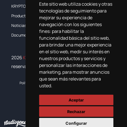
Este sitio web utiliza cookies y otras
KRYPTON
La Empresa
tecnologías de seguimiento para
Productos
Sistemas
mejorar su experiencia de
navegación con los siguientes
Noticias
Formación
fines:
para habilitar la
Documentación
Contacta
funcionalidad básica del sitio web
,
para brindar una mejor experiencia
en el sitio web
,
medir su interés en
2026
Krypton Chemical
. Todos los derechos
nuestros productos y servicios y
personalizar las interacciones de
reservados
marketing
,
para mostrar anuncios
que sean más relevantes para
Política de cookies
Política de privacidad
Plan de igualdad
usted
.
Aceptar
Rechazar
Configurar