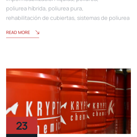
poliurea híbrida
,
poliurea pura
,
rehabilitación de cubiertas
,
sistemas de poliurea
READ MORE
23