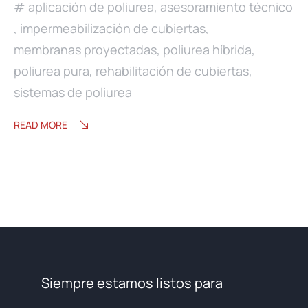
aplicación de poliurea
,
asesoramiento técnico
,
impermeabilización de cubiertas
,
membranas proyectadas
,
poliurea híbrida
,
poliurea pura
,
rehabilitación de cubiertas
,
sistemas de poliurea
READ MORE
Siempre estamos listos para