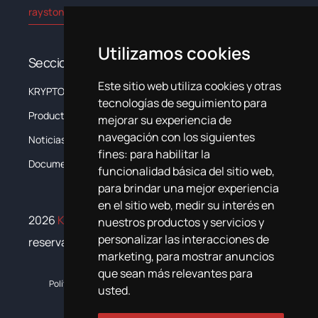
rayston@kryptonchemical.com
Utilizamos cookies
Secciones
Este sitio web utiliza cookies y otras
KRYPTON
La Empresa
tecnologías de seguimiento para
Productos
Sistemas
mejorar su experiencia de
navegación con los siguientes
Noticias
Formación
fines:
para habilitar la
Documentación
Contacta
funcionalidad básica del sitio web
,
para brindar una mejor experiencia
en el sitio web
,
medir su interés en
2026
Krypton Chemical
. Todos los derechos
nuestros productos y servicios y
personalizar las interacciones de
reservados
marketing
,
para mostrar anuncios
que sean más relevantes para
Política de cookies
Política de privacidad
Plan de igualdad
usted
.