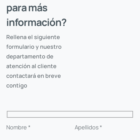
para más
información?
Rellena el siguiente
formulario y nuestro
Solicita tu acceso
departamento de
atención al cliente
Introduce tu e-mail, y verifica que eres tú, para
contactará en breve
descargar los documentos protegidos de este producto.
contigo
ENVIAR CÓDIGO
VOLVER A LA FICHA
Nombre *
Apellidos *