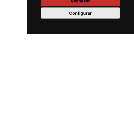
Rechazar
Configurar
Siempre estamos listos para
ayudarte y responder a tus
preguntas
CONTACTA CON NOSOTROS