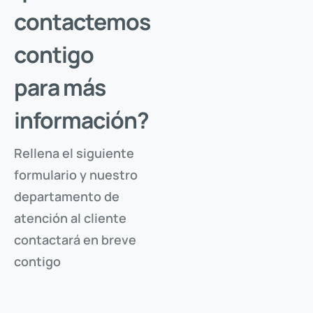
contactemos
contigo
para más
información?
Rellena el siguiente
Solicita tu acceso
formulario y nuestro
Introduce tu e-mail, y verifica que eres tú, para
departamento de
descargar los documentos protegidos de este producto.
atención al cliente
contactará en breve
contigo
ENVIAR CÓDIGO