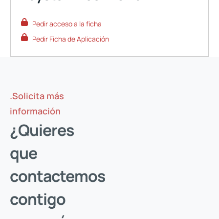
Pedir acceso a la ficha
Pedir Ficha de Aplicación
Solicita tu acceso
.Solicita más
Introduce tu e-mail, y verifica que eres tú, para
información
descargar los documentos protegidos de este producto.
¿Quieres
que
ENVIAR CÓDIGO
contactemos
VOLVER A LA FICHA
contigo