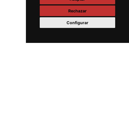
Rechazar
Configurar
Siempre estamos listos para
ayudarte y responder a tus
preguntas
CONTACTA CON NOSOTROS