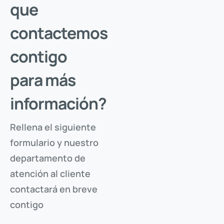
que
contactemos
contigo
para más
información?
Solicita tu acceso
Rellena el siguiente
formulario y nuestro
Introduce tu e-mail, y verifica que eres tú, para
descargar los documentos protegidos de este producto.
departamento de
atención al cliente
contactará en breve
contigo
ENVIAR CÓDIGO