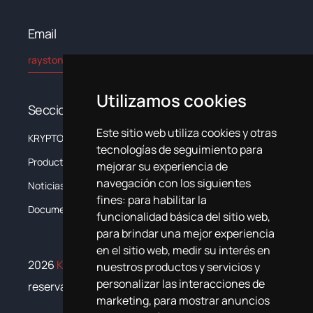
Email​
rayston@kryptonchemical.com
Utilizamos cookies
Secciones
Este sitio web utiliza cookies y otras
KRYPTON
La Empresa
tecnologías de seguimiento para
Productos
Sistemas
mejorar su experiencia de
navegación con los siguientes
Noticias
Formación
fines:
para habilitar la
Documentación
Contacta
funcionalidad básica del sitio web
,
para brindar una mejor experiencia
en el sitio web
,
medir su interés en
2026
Krypton Chemical
. Todos los derechos
nuestros productos y servicios y
personalizar las interacciones de
reservados
marketing
,
para mostrar anuncios