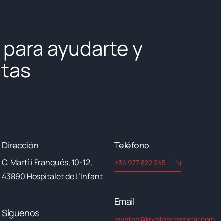
 para ayudarte y
ntas
Dirección
Teléfono
C. Martí i Franqués, 10-12,
+34 977 822 245
43890 Hospitalet de L’Infant
Email​
Síguenos
rayston@kryptonchemical.com