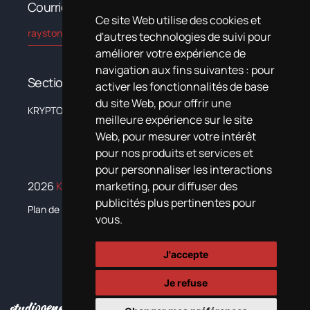
Courriel
Ce site Web utilise des cookies et
rayston@kryptonchemical.com
d'autres technologies de suivi pour
améliorer votre expérience de
navigation aux fins suivantes :
pour
Sections
activer les fonctionnalités de base
du site Web
,
pour offrir une
KRYPTON
L’entreprise
Systèmes
Nouvelles
Formation
Documentat
meilleure expérience sur le site
Web
,
pour mesurer votre intérêt
pour nos produits et services et
pour personnaliser les interactions
2026
Krypton Chemical.
Tous droits réservés
marketing
,
pour diffuser des
publicités plus pertinentes pour
Plan de igualdad
vous
.
J'accepte
Je refuse