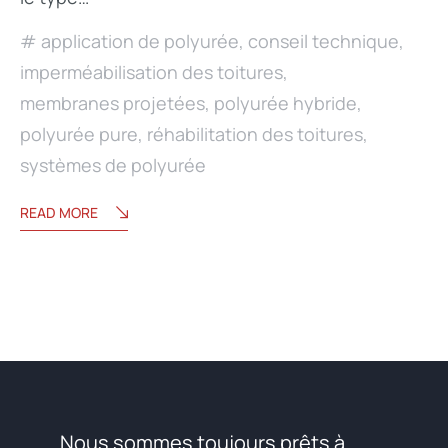
application de polyurée
,
conseil technique
,
imperméabilisation des toitures
,
membranes projetées
,
polyurée hybride
,
polyurée pure
,
réhabilitation des toitures
,
systèmes de polyurée
READ MORE
Nous sommes toujours prêts à