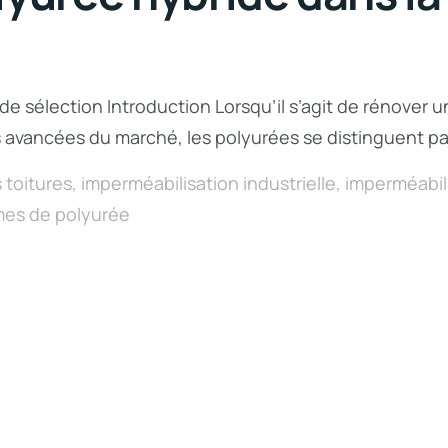
e sélection Introduction Lorsqu’il s’agit de rénover u
s avancées du marché, les polyurées se distinguent par l
 toitures
,
imperméabilisation industrielle
,
imperméabili
es de polyurée