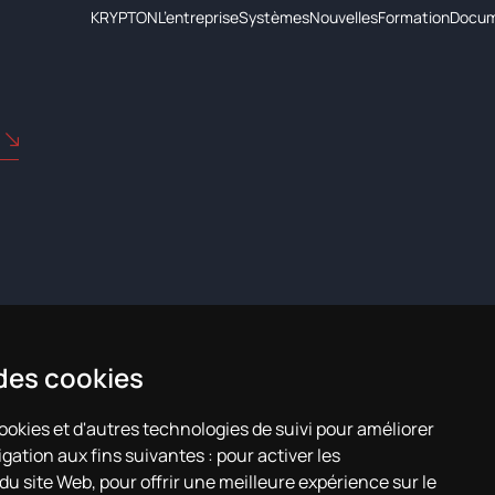
KRYPTON
L’entreprise
Systèmes
Nouvelles
Formation
Docum
 des cookies
cookies et d'autres technologies de suivi pour améliorer
gation aux fins suivantes :
pour activer les
 du site Web
,
pour offrir une meilleure expérience sur le