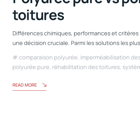
toitures
Différences chimiques, performances et critères d
une décision cruciale. Parmi les solutions les plu
comparaison polyurée
,
imperméabilisation des
polyurée pure
,
réhabilitation des toitures
,
systèm
READ MORE