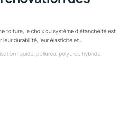
ne toiture, le choix du système d’étanchéité est
eur durabilité, leur élasticité et…
sation liquide
,
poliurea
,
polyurée hybride
,