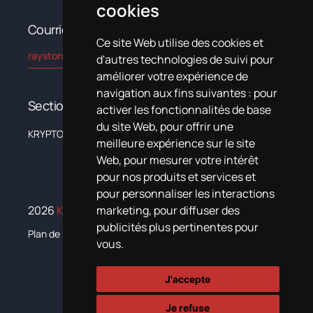
cookies
Courriel
Ce site Web utilise des cookies et
rayston@kryptonchemical.com
d'autres technologies de suivi pour
améliorer votre expérience de
navigation aux fins suivantes :
pour
Sections
activer les fonctionnalités de base
du site Web
,
pour offrir une
KRYPTON
L’entreprise
Systèmes
Nouvelles
Formation
Documentat
meilleure expérience sur le site
Web
,
pour mesurer votre intérêt
pour nos produits et services et
pour personnaliser les interactions
2026
Krypton Chemical.
Tous droits réservés
marketing
,
pour diffuser des
publicités plus pertinentes pour
Plan de igualdad
vous
.
J'accepte
Je refuse