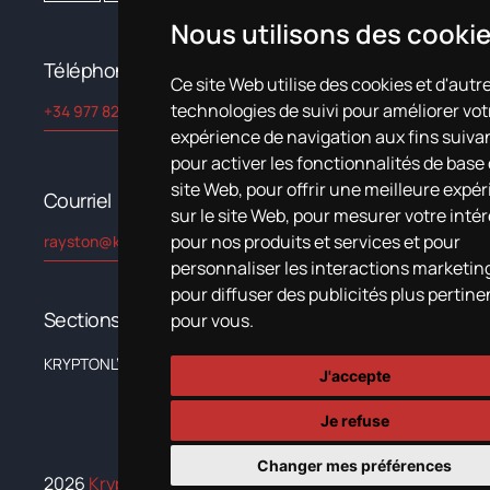
Nous utilisons des cooki
Téléphone
Ce site Web utilise des cookies et d'autr
technologies de suivi pour améliorer vot
+34 977 822 245
expérience de navigation aux fins suivan
pour activer les fonctionnalités de base
site Web
,
pour offrir une meilleure expé
Courriel
sur le site Web
,
pour mesurer votre intér
pour nos produits et services et pour
rayston@kryptonchemical.com
personnaliser les interactions marketin
pour diffuser des publicités plus pertin
Sections
pour vous
.
KRYPTON
L’entreprise
Systèmes
Nouvelles
Formation
Documentat
J'accepte
Je refuse
Changer mes préférences
2026
Krypton Chemical.
Tous droits réservés