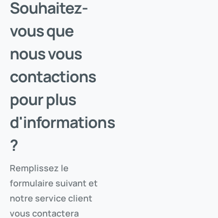
Souhaitez-
Saisissez votre adresse e-mail et vérifiez qu'il s'agit bien
de vous pour télécharger les documents protégés pour
vous que
ce produit.
nous vous
contactions
ENVOYER LE CODE
pour plus
RETOUR AU DOSSIER
d'informations
?
Remplissez le
formulaire suivant et
notre service client
vous contactera