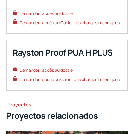
Demander l'accès au dossier
Demander l’accès au Cahier des charges techniques
Rayston Proof PUA H PLUS
Demandez votre accès
Demander l'accès au dossier
Demander l’accès au Cahier des charges techniques
Saisissez votre adresse e-mail et vérifiez qu'il s'agit bien
de vous pour télécharger les documents protégés pour
ce produit.
.Proyectos
Proyectos relacionados
ENVOYER LE CODE